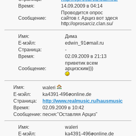
Время:
14.09.2009 в 04:14
Проводится опрос
Сообщение:
сайтов г. Арциз вот здеся
http://oprosarciz.clan.su/
Имя:
Дима
Е-мэйл:
edwin_91
mail.ru
Страница:
-
Время:
02.09.2009 в 21:13
приветик всем
Сообщение:
арцизским)))
Имя:
waleri
Е-мэйл:
ka4391-496
online.de
Страница:
http://www.realmusic.ru/hausmusic
Время:
02.09.2009 в 10:42
Сообщение:
песня:"Оставляя Арциз"
Имя:
waleri
Е-мэйл:
ka4391-496
online.de