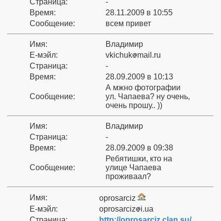
Страница:
-
Время:
28.11.2009 в 10:55
Сообщение:
всем привет
Имя:
Владимир
Е-мэйл:
vkichuk
mail.ru
Страница:
-
Время:
28.09.2009 в 10:13
А мжно фотографии
Сообщение:
ул. Чапаева? ну очень,
очень прошу.. ))
Имя:
Владимир
Страница:
-
Время:
28.09.2009 в 09:38
Ребятишки, кто на
Сообщение:
улице Чапаева
проживаал?
Имя:
oprosarciz
Е-мэйл:
oprosarciz
i.ua
Страница:
http://oprosarciz.clan.su/