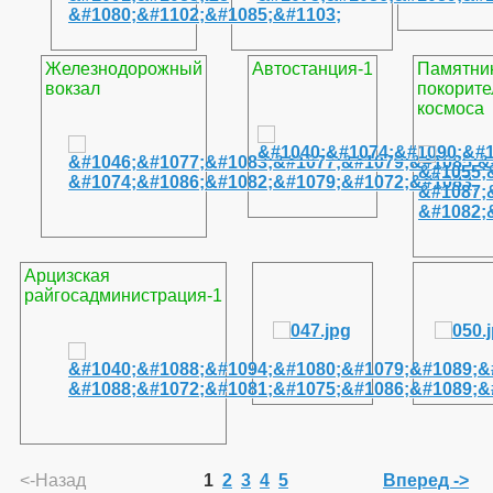
Железнодорожный
Автостанция-1
Памятни
вокзал
покорит
космоса
Арцизская
райгосадминистрация-1
<-Назад
1
2
3
4
5
Вперед ->