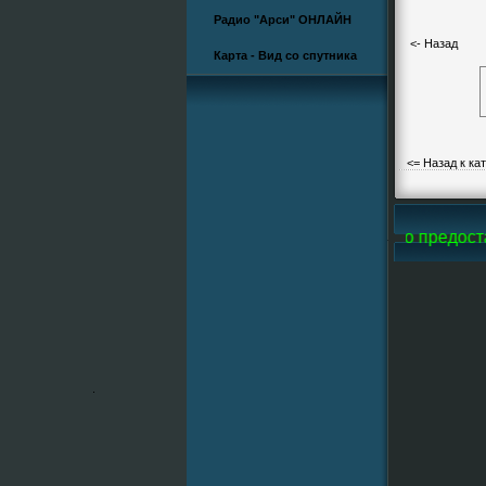
Радио "Арси" ОНЛАЙН
<- Назад
Карта - Вид со спутника
<= Назад к ка
rsi-Line, все фотографии и большую часть видео предоста
.