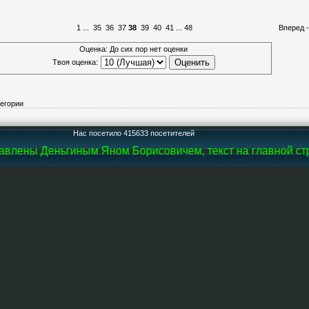
1
...
35
36
37
38
39
40
41
...
48
Вперед 
Оценка: До сих пор нет оценки
Твоя оценка:
тегории
Нас посетило 415633 посетителей
влены Деньгиным Яном Борисовичем, текст на главной стра