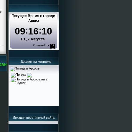
->
Текущее Время в городе
Арциз
09
16
10
Пт., 7 Августа
Powered by
DaysPedia.com
Держим на контроле
нице Кисельева Ирина Григорьевна
Локация посетителей сайта