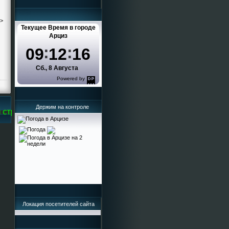
->
Текущее Время в городе
Арциз
09
12
16
Сб., 8 Августа
Powered by
DaysPedia.com
Держим на контроле
транице Кисельева Ирина Григорьевна
Локация посетителей сайта