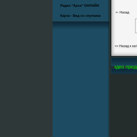
Радио "Арси" ОНЛАЙН
<- Назад
Карта - Вид со спутника
<= Назад к ка
й Arsi-Line, все фотографии и большую часть видео предо
.