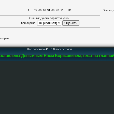
1
...
65
66
67
68
69
70
71
...
111
Вперед 
Оценка: До сих пор нет оценки
Твоя оценка:
тегории
Нас посетило 415768 посетителей
ставлены Деньгиным Яном Борисовичем, текст на главной с