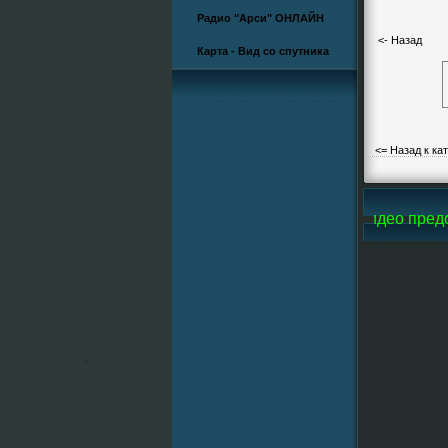
Радио "Арси" ОНЛАЙН
<- Назад
Карта - Вид со спутника
<= Назад к ка
й Arsi-Line, все фотографии и большую часть видео предо
.