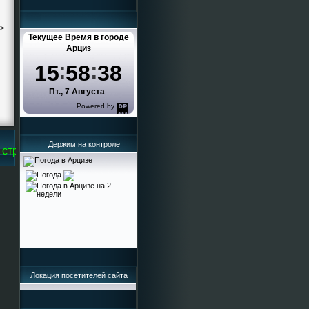
->
Текущее Время в городе
Арциз
15
58
38
Пт., 7 Августа
Powered by
DaysPedia.com
Держим на контроле
транице Кисельева Ирина Григорьевна
Локация посетителей сайта