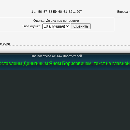
1
...
56
57
58
59
60
61
62
...
207
Вперед 
Оценка: До сих пор нет оценки
Твоя оценка:
тегории
Нас посетило 415647 посетителей
ставлены Деньгиным Яном Борисовичем, текст на главной с