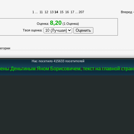
1
...
11
12
13
14
15
16
17
...
207
Вперед 
8,20
Оценка:
(1 Оценка)
Твоя оценка:
тегории
Нас посетило 415633 посетителей
ны Деньгиным Яном Борисовичем, текст на главной страниц