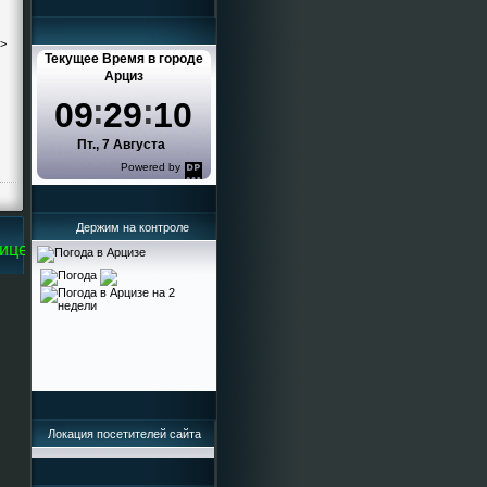
->
Текущее Время в городе
Арциз
09
29
11
Пт., 7 Августа
Powered by
DaysPedia.com
Держим на контроле
е Кисельева Ирина Григорьевна
Локация посетителей сайта