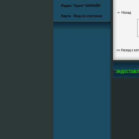
Радио "Арси" ОНЛАЙН
<- Назад
Карта - Вид со спутника
<= Назад к ка
-Line, все фотографии и большую часть видео предоставле
.