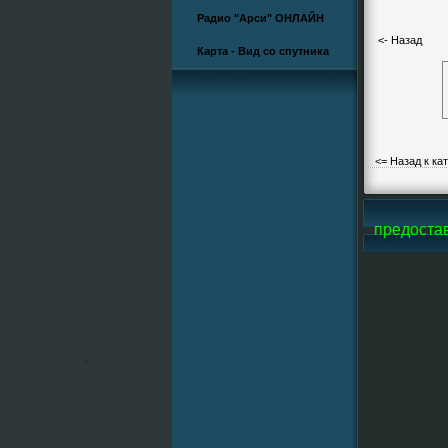
Радио "Арси" ОНЛАЙН
<- Назад
Карта - Вид со спутника
<= Назад к ка
si-Line, все фотографии и большую часть видео предостав
.