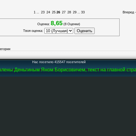
1
...
23
24
25
26
27
28
29
...
33
Вперед 
8,65
Оценка:
(8 Оценки)
Твоя оценка:
тегории
Нас посетило 415547 посетителей
лены Деньгиным Яном Борисовичем, текст на главной стран