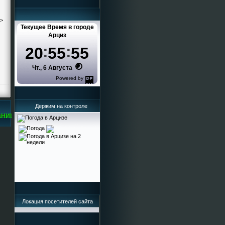
->
Текущее Время в городе
Арциз
20
55
56
Чт., 6 Августа
Powered by
DaysPedia.com
Держим на контроле
ице Кисельева Ирина Григорьевна
Локация посетителей сайта