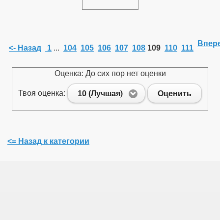
Впере
<- Назад
1
...
104
105
106
107
108
109
110
111
Оценка: До сих пор нет оценки
Твоя оценка:
10 (Лучшая)
Оценить
<= Назад к категории