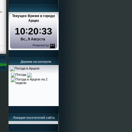
->
Текущее Время в городе
Арциз
10
20
33
Вс., 9 Августа
Powered by
DaysPedia.com
Держим на контроле
ице Кисельева Ирина Григорьевна
Локация посетителей сайта