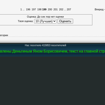
1
...
196
197
198
199
200
201
202
...
207
Вперед 
Оценка: До сих пор нет оценки
Твоя оценка:
тегории
Нас посетило 415853 посетителей
лены Деньгиным Яном Борисовичем, текст на главной стран