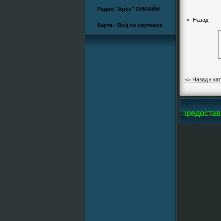
Радио "Арси" ОНЛАЙН
<- Назад
Карта - Вид со спутника
<= Назад к ка
i-Line, все фотографии и большую часть видео предоставл
.