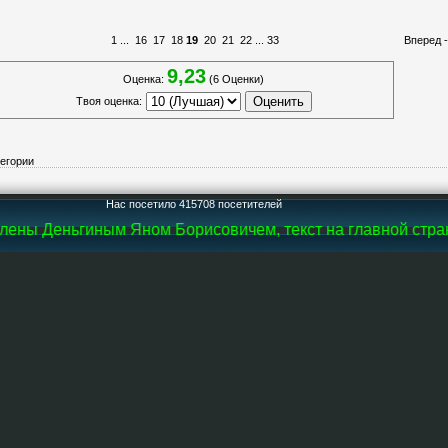
1
...
16
17
18
19
20
21
22
...
33
Вперед 
9,23
Оценка:
(6 Оценки)
Твоя оценка:
тегории
Нас посетило 415708 посетителей
ены Деньгиным Яном Борисовичем, текст на главной страни