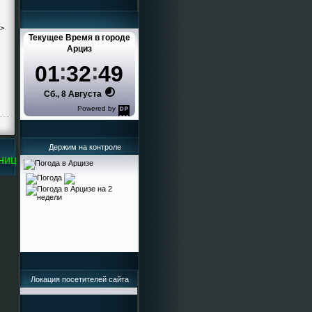
->
Текущее Время в городе
Арциз
01
32
49
Сб., 8 Августа
Powered by
DaysPedia.com
Держим на контроле
це Кисельева Ирина Григорьевна
Локация посетителей сайта