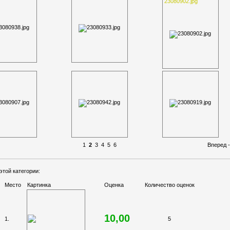
23080902.jpg
1
2
3
4
5
6
Вперед 
той категории:
Место
Картинка
Оценка
Количество оценок
10,00
1.
5