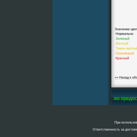
Значение цве
Нормально
Зеленый
Желтый
Темно желты
Оранжевый
Красный
<= Назад к об
rsi-Line, все фотографии и большую часть видео предоста
При использов
Ответственность за достове