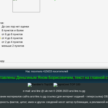
тов:
До сих пор нет оценки
8 пунктов и более
от 6 до 8 пунктов
й
от 4 до 6 пунктов
от 2 до 4 пунктов
меньше 2 пунктов
зору
Нас посетило 415633 посетителей
влены Деньгиным Яном Борисовичем, текст на главной стра
e-mail: arsi-line @ ukr.net © 2008-2023 arsi-line.ru.gg
ании материалов сайта arsi-line.ru.gg ссылка (для интернет изданий - гиперссылка
рность фактов, цитат, имен и других сведений несет автор публикации, а рекламной 