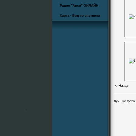
Радио "Арси" ОНЛАЙН
Карта - Вид со спутника
<- Назад
Лучшие фото э
.