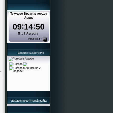
Текущее Время в городе
Арциз
09
14
50
Пт., 7 Августа
Powered by
DaysPedia.com
Держим на контроле
->
Локация посетителей сайта