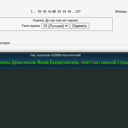
1
...
39
40
41
42
43
44
45
...
207
Вперед 
Оценка: До сих пор нет оценки
Твоя оценка:
тегории
Нас посетило 415859 посетителей
ены Деньгиным Яном Борисовичем, текст на главной страни