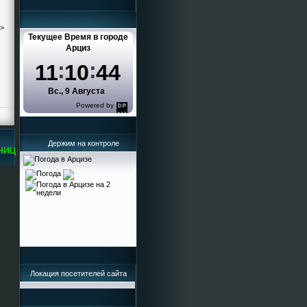
->
Текущее Время в городе
Арциз
11
10
45
Вс., 9 Августа
Powered by
DaysPedia.com
Держим на контроле
це Кисельева Ирина Григорьевна
Локация посетителей сайта