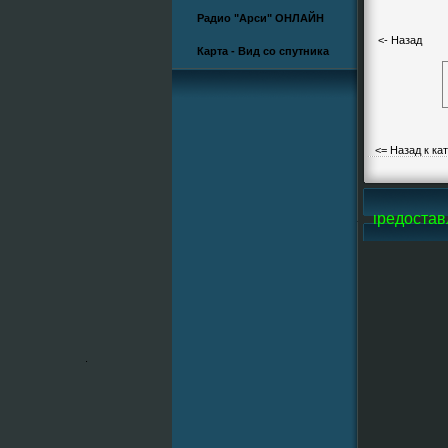
Радио "Арси" ОНЛАЙН
<- Назад
Карта - Вид со спутника
<= Назад к ка
i-Line, все фотографии и большую часть видео предоставл
.